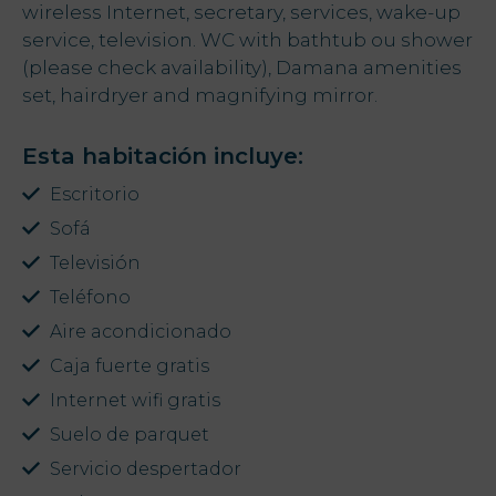
wireless Internet, secretary, services, wake-up
service, television. WC with bathtub ou shower
Ofertas
(please check availability), Damana amenities
set, hairdryer and magnifying mirror.
My Natura
h
Esta habitación incluye:
Destino
Escritorio
Galería de
Sofá
Fotos
Televisión
Teléfono
Vouchers
Aire acondicionado
Caja fuerte gratis
Internet wifi gratis
Contacto
Suelo de parquet
Localización
Servicio despertador
Noticias