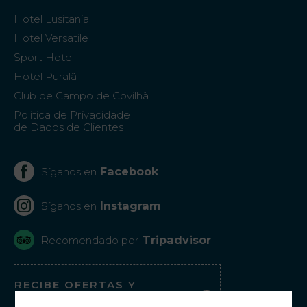
Hotel Lusitania
Hotel Versatile
Sport Hotel
Hotel Puralã
Club de Campo de Covilhã
Politica de Privacidade
de Dados de Clientes
Facebook
Síganos en
Instagram
Síganos en
Tripadvisor
Recomendado por
RECIBE OFERTAS Y
PROMOCIONES