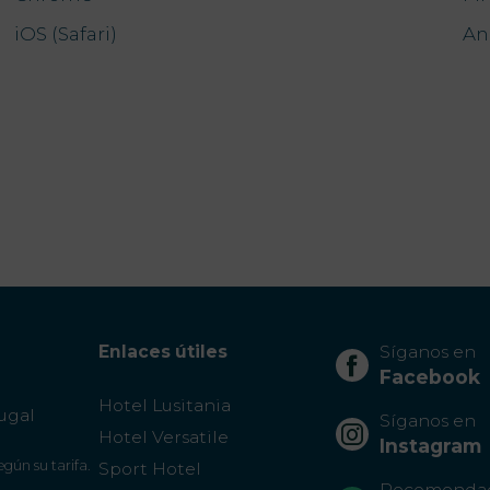
iOS (Safari)
An
Enlaces útiles
Síganos en
Facebook
Hotel Lusitania
tugal
Síganos en
Hotel Versatile
Instagram
egún su tarifa.
Sport Hotel
Recomendad