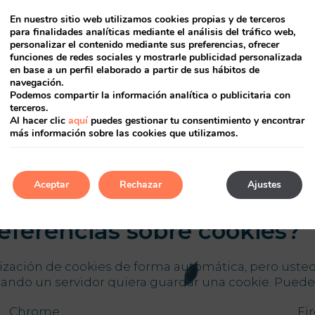
e uso que hacen los usuarios del servicio.
En nuestro sitio web utilizamos cookies propias y de terceros
para finalidades analíticas mediante el análisis del tráfico web,
personalizar el contenido mediante sus preferencias, ofrecer
funciones de redes sociales y mostrarle publicidad personalizada
en base a un perfil elaborado a partir de sus hábitos de
cceso a la información de l
navegación.
Podemos compartir la información analítica o publicitaria con
terceros.
Al hacer clic
aquí
puedes gestionar tu consentimiento y encontrar
más información sobre las cookies que utilizamos.
SPAÑA, S.L., la empresa que presta al propietario el 
ismo. Los terceros que hayan almacenado cookies en 
Aceptar
Rechazar
Ajustes
eferencias sobre cookies?
lización de cookies de forma automática, pero uste
cuando un servidor quiera guardar una cookie. Pued
Chrome
Fi