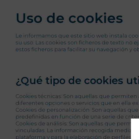
Uso de cookies
Le informamos que este sitio web instala cook
su uso. Las cookies son ficheros de texto no 
estos ficheros para facilitar su navegación y o
¿Qué tipo de cookies ut
PT
EN
FR
ES
Cookies técnicas: Son aquellas que permiten al
diferentes opciones o servicios que en ella ex
Cookies de personalización: Son aquellas que 
predefinidas en función de una serie de criter
Inicio
Cookies de análisis: Son aquellas que permite
vinculadas. La información recogida mediante e
Habitaciones
plataforma y para la elaboración de perfiles de