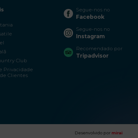
is
Segue-nos no
Facebook
itania
Segue-nos no
atile
Instagram
el
Recomendado por
alã
Tripadvisor
ountry Club
de Privacidade
de Clientes
Desenvolvido por
mirai