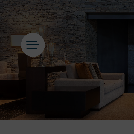
PT
EN
FR
ES