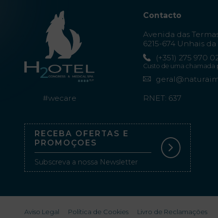
Galeria de
Contacto
Fotos
Avenida das Terma
Vouchers
6215-674 Unhais da 
(+351) 275 970 0
Custo de uma chamada par
geral@naturai
Contacto
Localização
#wecare
RNET: 637
Notícias
RECEBA OFERTAS E
PROMOÇOES
Subscreva a nossa Newsletter
Aviso Legal
Política de Cookies
Livro de Reclamações