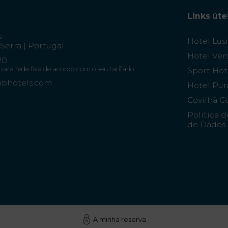
Links úte
s
Hotel Lus
Serra | Portugal
Hotel Vers
20
a rede fixa de acordo com o seu tarifário.
Sport Hot
mbhotels.com
Hotel Pur
Covilhã C
Politica 
de Dados 
A minha reserva