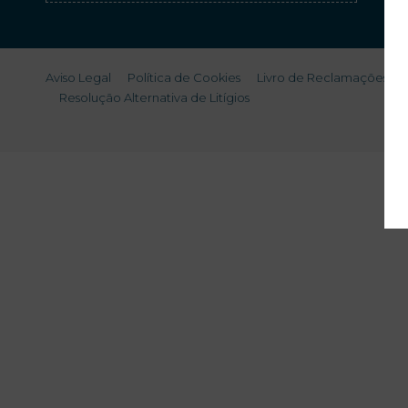
Serviços
Aviso Legal
Política de Cookies
Livro de Reclamações
Resolução Alternativa de Litígios
Ofertas
My Natura
Destino
Galeria de
Fotos
Vouchers
Contacto