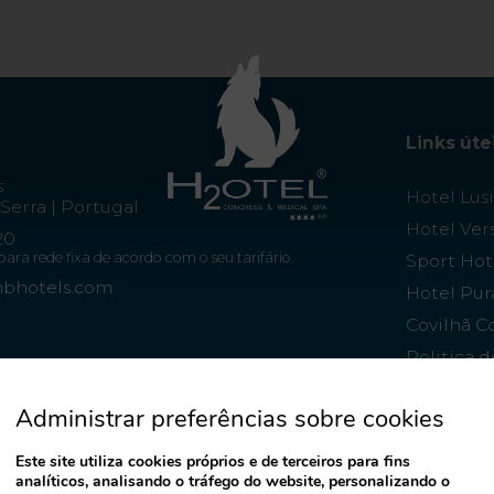
Links úte
s
Hotel Lus
Serra | Portugal
Hotel Vers
20
a rede fixa de acordo com o seu tarifário.
Sport Hot
mbhotels.com
Hotel Pur
Covilhã C
Politica 
de Dados 
Administrar preferências sobre cookies
Este site utiliza cookies próprios e de terceiros para fins
analíticos, analisando o tráfego do website, personalizando o