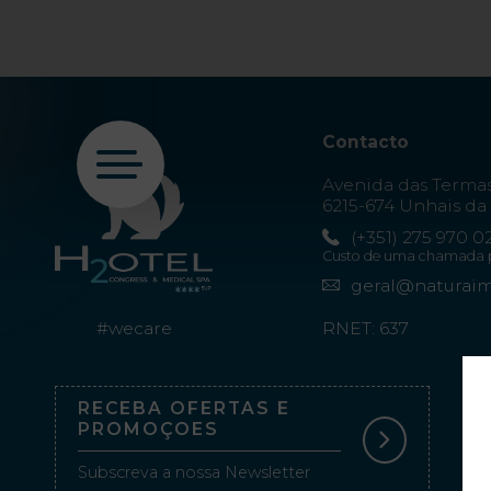
Contacto
Avenida das Terma
PT
6215-674 Unhais da 
EN
FR
(+351) 275 970 0
ES
Custo de uma chamada par
geral@naturai
#wecare
RNET: 637
Início
Quartos
RECEBA OFERTAS E
PROMOÇOES
Aquadome
Subscreva a nossa Newsletter