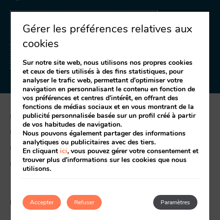
RECEVOIR DES OFFRES
Gérer les préférences relatives aux
ET DES PROMOTIONS
cookies
Inscrivez-vous à notre newsletter
Sur notre site web, nous utilisons nos propres cookies
et ceux de tiers utilisés à des fins statistiques, pour
analyser le trafic web, permettant d'optimiser votre
navigation en personnalisant le contenu en fonction de
vos préférences et centres d'intérêt, en offrant des
fonctions de médias sociaux et en vous montrant de la
publicité personnalisée basée sur un profil créé à partir
Mentions légales
de vos habitudes de navigation.
Politique des cookies
Nous pouvons également partager des informations
analytiques ou publicitaires avec des tiers.
Livre de réclamation
En cliquant
ici
, vous pouvez gérer votre consentement et
trouver plus d'informations sur les cookies que nous
RAL
utilisons.
Ma réservation
Développé par
Accepter
mirai
Refuser
Paramètres