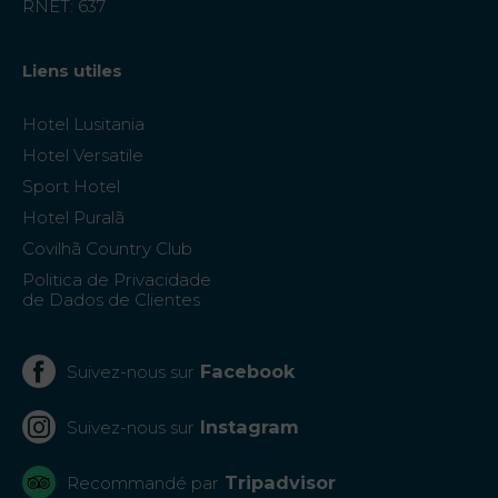
RNET: 637
Offres
Liens utiles
My Natura
Hotel Lusitania
Hotel Versatile
Destination
Sport Hotel
Galerie de
Hotel Puralã
.
Covilhã Country Club
Photos
Politica de Privacidade
de Dados de Clientes
Vouchers
Facebook
Suivez-nous sur
Contact
Instagram
Suivez-nous sur
Localisation
Infos
Tripadvisor
Recommandé par