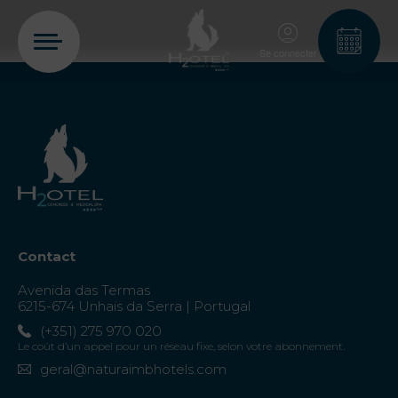
Se connecter
PT
EN
FR
ES
Home
Contact
Chambres
Avenida das Termas
6215-674 Unhais da Serra | Portugal
Aquadome
(+351) 275 970 020
Le coût d’un appel pour un réseau fixe, selon votre abonnement.
geral@naturaimbhotels.com
Services