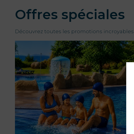
Offres spéciales
Découvrez toutes les promotions incroyables 
PT
EN
FR
ES
Home
Chambres
Aquadome
Services