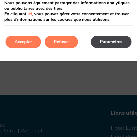
NOUS VOUS AIDONS À PLANIFIER VOTRE
Nous pouvons également partager des informations analytiques
VOYAGE
ou publicitaires avec des tiers.
En cliquant
ici
, vous pouvez gérer votre consentement et trouver
plus d'informations sur les cookies que nous utilisons.
Accepter
Refuser
Paramètres
bientôt pour les découvrir.
Liens util
as
Hotel Lusi
a Serra | Portugal
Hotel Vers