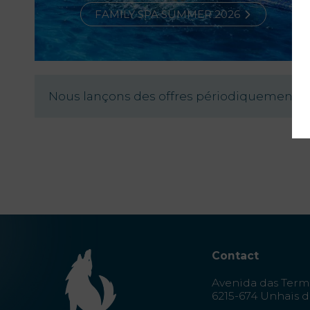
Offres
FAMILY SPA SUMMER 2026
My Natura
Destination
Nous lançons des offres périodiquement. A 
Galerie de
Photos
Vouchers
Contact
Localisation
Contact
Infos
Avenida das Term
6215-674 Unhais d