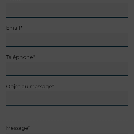
Offres
My Natura
Email*
Destination
Téléphone*
Galerie de
.
Photos
Vouchers
Objet du message*
Contact
Localisation
Message*
Infos