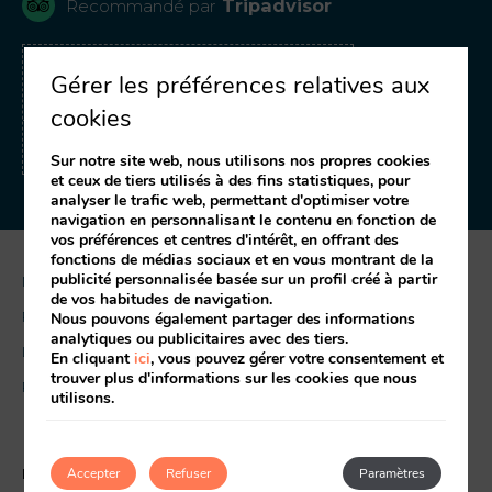
Tripadvisor
Recommandé par
RECEVOIR DES OFFRES
Gérer les préférences relatives aux
ET DES PROMOTIONS
cookies
Inscrivez-vous à notre newsletter
Sur notre site web, nous utilisons nos propres cookies
et ceux de tiers utilisés à des fins statistiques, pour
analyser le trafic web, permettant d'optimiser votre
navigation en personnalisant le contenu en fonction de
vos préférences et centres d'intérêt, en offrant des
fonctions de médias sociaux et en vous montrant de la
publicité personnalisée basée sur un profil créé à partir
Mentions légales
de vos habitudes de navigation.
Politique des cookies
Nous pouvons également partager des informations
analytiques ou publicitaires avec des tiers.
Livre de réclamation
En cliquant
ici
, vous pouvez gérer votre consentement et
trouver plus d'informations sur les cookies que nous
RAL
utilisons.
Ma réservation
Développé par
Accepter
mirai
Refuser
Paramètres