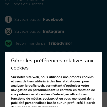
de Dados de Clientes
Facebook
Suivez-nous sur
Instagram
Suivez-nous sur
Tripadvisor
Recommandé par
RECEVOIR DES OFFRES
Gérer les préférences relatives aux
ET DES PROMOTIONS
cookies
Inscrivez-vous à notre newsletter
Sur notre site web, nous utilisons nos propres cookies
et ceux de tiers utilisés à des fins statistiques, pour
analyser le trafic web, permettant d'optimiser votre
navigation en personnalisant le contenu en fonction de
vos préférences et centres d'intérêt, en offrant des
fonctions de médias sociaux et en vous montrant de la
publicité personnalisée basée sur un profil créé à partir
Mentions légales