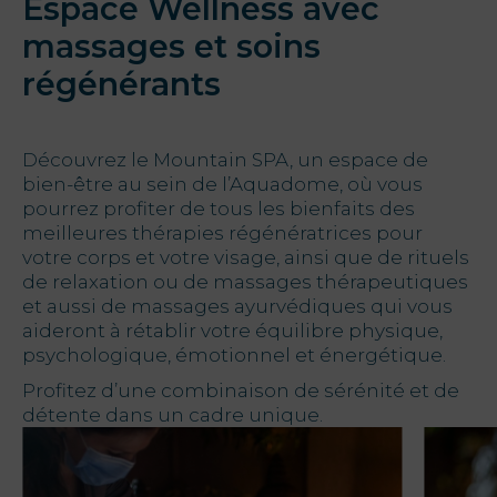
Espace Wellness avec
massages et soins
Offres
régénérants
My Natura
Destination
Découvrez le Mountain SPA, un espace de
bien-être au sein de l’Aquadome, où vous
pourrez profiter de tous les bienfaits des
Galerie de
meilleures thérapies régénératrices pour
.
Photos
votre corps et votre visage, ainsi que de rituels
de relaxation ou de massages thérapeutiques
Vouchers
et aussi de massages ayurvédiques qui vous
aideront à rétablir votre équilibre physique,
psychologique, émotionnel et énergétique.
Profitez d’une combinaison de sérénité et de
Contact
détente dans un cadre unique.
Localisation
Infos