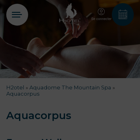
Se connecter
PT
EN
FR
ES
Home
H2otel
»
Aquadome The Mountain Spa
»
Chambres
Aquacorpus
Aquadome
Aquacorpus
Services