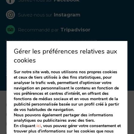
Instagram
Suivez-nous sur
Tripadvisor
Recommandé par
RECEVOIR DES OFFRES
Gérer les préférences relatives aux
ET DES PROMOTIONS
cookies
Inscrivez-vous à notre newsletter
Sur notre site web, nous utilisons nos propres cookies
et ceux de tiers utilisés à des fins statistiques, pour
analyser le trafic web, permettant d'optimiser votre
navigation en personnalisant le contenu en fonction de
vos préférences et centres d'intérêt, en offrant des
fonctions de médias sociaux et en vous montrant de la
publicité personnalisée basée sur un profil créé à partir
Mentions légales
de vos habitudes de navigation.
Politique des cookies
Nous pouvons également partager des informations
analytiques ou publicitaires avec des tiers.
Livre de réclamation
En cliquant
ici
, vous pouvez gérer votre consentement et
trouver plus d'informations sur les cookies que nous
RAL