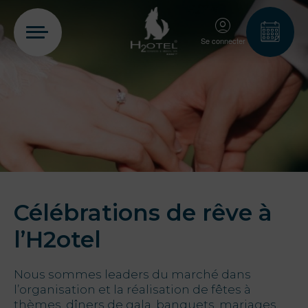
Se connecter
PT
EN
FR
ES
Home
Chambres
Célébrations de rêve à
l’H2otel
Aquadome
Nous sommes leaders du marché dans
l’organisation et la réalisation de fêtes à
Services
thèmes, dîners de gala, banquets, mariages,