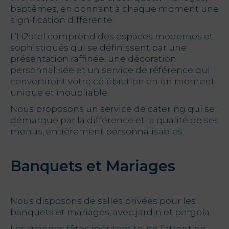
baptêmes, en donnant à chaque moment une
signification différente.
Offres
L’H2otel comprend des espaces modernes et
My Natura
sophistiqués qui se définissent par une
présentation raffinée, une décoration
personnalisée et un service de référence qui
Destination
convertiront votre célébration en un moment
unique et inoubliable.
Galerie de
Nous proposons un service de catering qui se
.
Photos
démarque par la différence et la qualité de ses
menus, entièrement personnalisables.
Vouchers
Banquets et Mariages
Contact
Nous disposons de salles privées pour les
Localisation
banquets et mariages, avec jardin et pergola.
Infos
Les grandes fêtes méritent toute l’attention