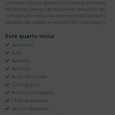
chinelos, roupão de banho, Internet Wireless,
secretaria, serviço de despertar, televisão. WC
Ofertas
com jacuzzi, conjunto de amenities Damana,
Ac
Secador de Cabelo e espelho de maquiagem.
My Natura
Este quarto inclui:
Destino
Secretária
Galeria de
Sofá
Fotos
Televisão
Telefone
Vouchers
Ar condicionado
Cofre (grátis)
Internet wifi (grátis)
Contacto
Chão de parquet
Localização
Serviço despertar
Notícias