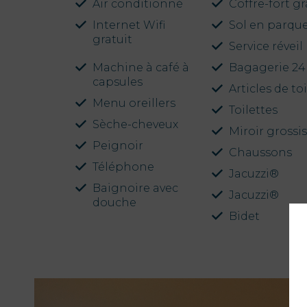
Air conditionné
Coffre-fort gr
Internet Wifi
Sol en parqu
gratuit
Service réveil
Machine à café à
Bagagerie 24
capsules
Articles de to
Menu oreillers
Toilettes
Sèche-cheveux
Miroir grossi
PT
Peignoir
EN
Chaussons
FR
Téléphone
ES
Jacuzzi®
Baignoire avec
Jacuzzi®
douche
Bidet
Home
Chambres
Aquadome