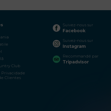
es
Suivez-nous sur
Facebook
tania
Suivez-nous sur
atile
Instagram
l
Recommandé par
lã
Tripadvisor
untry Club
e Privacidade
e Clientes