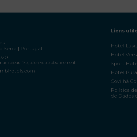
Liens util
as
Hotel Lusi
a Serra | Portugal
Hotel Vers
 020
r un réseau fixe, selon votre abonnement.
Sport Hote
imbhotels.com
Hotel Pura
Covilhã Co
Politica d
de Dados d