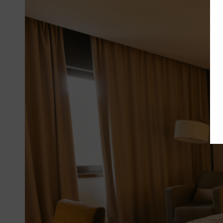
Services
Offres
My Natura
Destination
Galerie de
Photos
Vouchers
Contact
Localisation