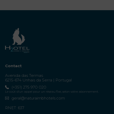
Contact
Avenida das Termas
6215-674 Unhais da Serra | Portugal
(+351) 275 970 020
Le coût d’un appel pour un réseau fixe, selon votre abonnement.
geral@naturaimbhotels.com
RNET: 637