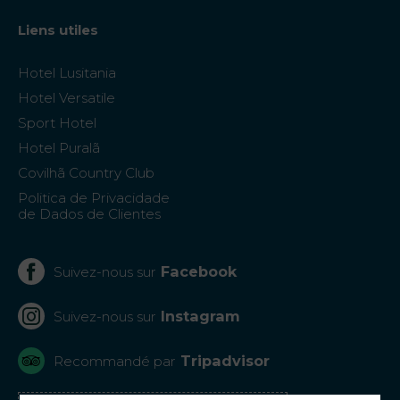
Liens utiles
Hotel Lusitania
Hotel Versatile
Sport Hotel
Hotel Puralã
Covilhã Country Club
Politica de Privacidade
de Dados de Clientes
Facebook
Suivez-nous sur
Instagram
Suivez-nous sur
Tripadvisor
Recommandé par