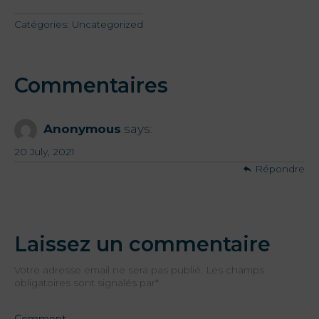
Catégories:
Uncategorized
Offres
My Natura
Commentaires
Destination
Anonymous
says:
Galerie de
20 July, 2021
.
Photos
Répondre
Vouchers
Laissez un commentaire
Contact
Votre adresse email ne sera pas publié. Les champs
obligatoires sont signalés par
*
Localisation
Infos