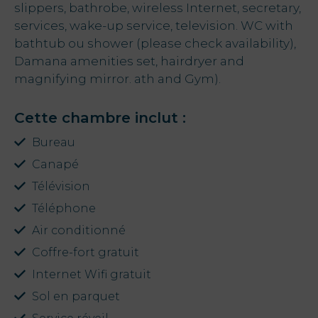
slippers, bathrobe, wireless Internet, secretary,
services, wake-up service, television. WC with
Offres
bathtub ou shower (please check availability),
Damana amenities set, hairdryer and
My Natura
magnifying mirror. ath and Gym).
Destination
Cette chambre inclut :
Galerie de
Bureau
.
Photos
Canapé
Télévision
Vouchers
Téléphone
Air conditionné
Coffre-fort gratuit
Contact
Internet Wifi gratuit
Localisation
Sol en parquet
Infos