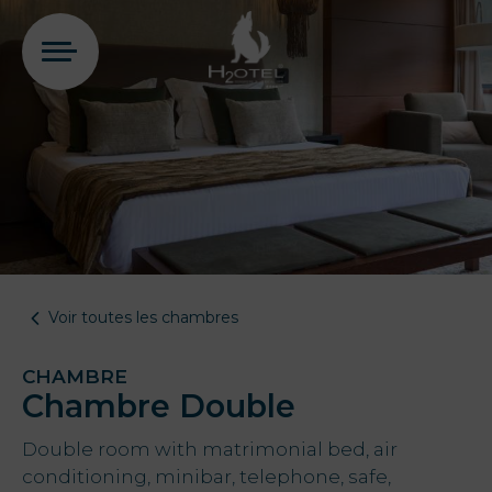
Se connecter
PT
EN
FR
ES
Home
Voir toutes les chambres
Chambres
CHAMBRE
Aquadome
Chambre Double
Double room with matrimonial bed, air
Services
conditioning, minibar, telephone, safe,