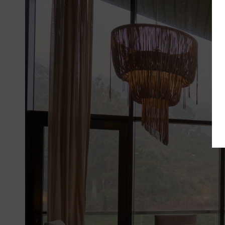
Services
Offres
My Natura
Destination
Galerie de
Photos
Vouchers
Contact
Localisation