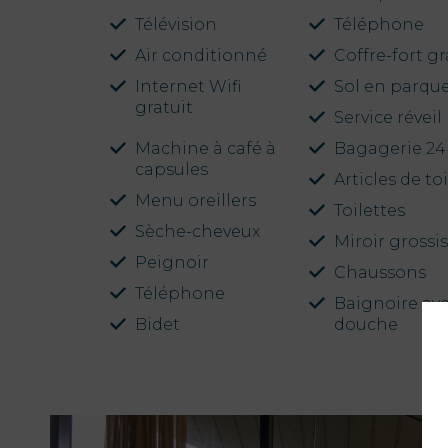
Télévision
Téléphone
Air conditionné
Coffre-fort gr
Internet Wifi
Sol en parqu
gratuit
Service réveil
Machine à café à
Bagagerie 24
capsules
Articles de to
Menu oreillers
PT
Toilettes
EN
Sèche-cheveux
FR
Miroir grossi
ES
Peignoir
Chaussons
Téléphone
Baignoire av
Home
Bidet
douche
Chambres
Aquadome