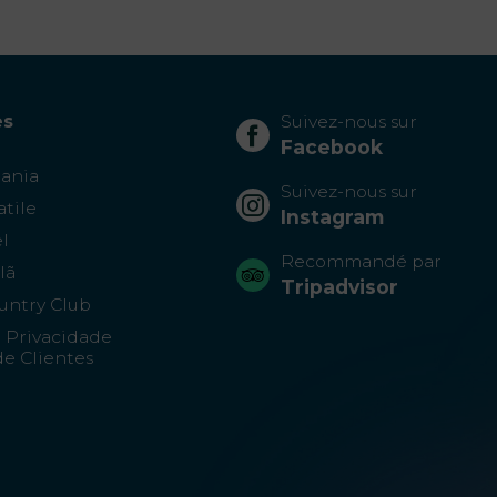
es
Suivez-nous sur
Facebook
tania
Suivez-nous sur
atile
Instagram
l
Recommandé par
lã
Tripadvisor
untry Club
e Privacidade
e Clientes