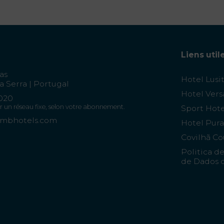
Liens util
as
Hotel Lusi
a Serra | Portugal
Hotel Vers
 020
r un réseau fixe, selon votre abonnement.
Sport Hote
imbhotels.com
Hotel Pura
Covilhã Co
Politica d
de Dados d