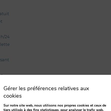
atuit
et
 h/24
ilette
ssant
ec
Gérer les préférences relatives aux
cookies
Sur notre site web, nous utilisons nos propres cookies et ceux de
tiers utilisés à des fins statistiques, pour analyser le trafic web,