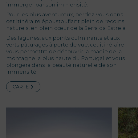
immerger par son immensité.
Offres
Pour les plus aventureux, perdez-vous dans
cet itinéraire époustouflant plein de recoins
naturels, en plein cœur de la Serra da Estrela.
My Natura
Des lagunes, aux points culminants et aux
Destination
verts pâturages à perte de vue, cet itinéraire
vous permettra de découvrir la magie de la
montagne la plus haute du Portugal et vous
Galerie de
plongera dans la beauté naturelle de son
.
Photos
immensité.
Vouchers
CARTE
Contact
Localisation
Infos